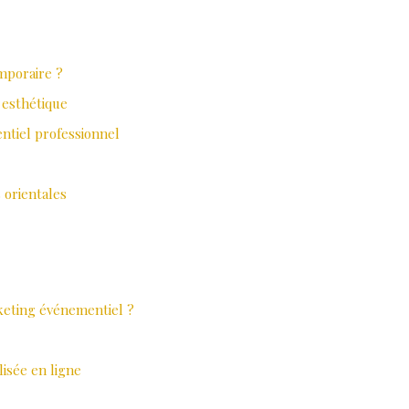
emporaire ?
 esthétique
ntiel professionnel
 orientales
rketing événementiel ?
isée en ligne