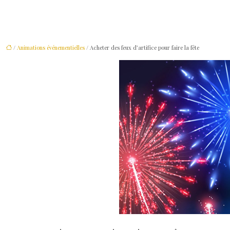
/
Animations événementielles
/ Acheter des feux d’artifice pour faire la fête