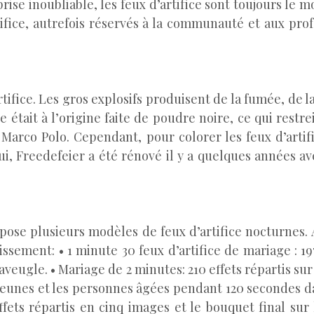
se inoubliable, les feux d’artifice sont toujours le 
tifice, autrefois réservés à la communauté et aux pro
e
tifice. Les gros explosifs produisent de la fumée, de la
était à l’origine faite de poudre noire, ce qui restrei
Marco Polo. Cependant, pour colorer les feux d’artific
ui, Freedefeier a été rénové il y a quelques années a
ose plusieurs modèles de feux d’artifice nocturnes. A
tissement: • 1 minute 30 feux d’artifice de mariage : 1
l’aveugle. • Mariage de 2 minutes: 210 effets répartis su
s jeunes et les personnes âgées pendant 120 secondes 
 effets répartis en cinq images et le bouquet final 